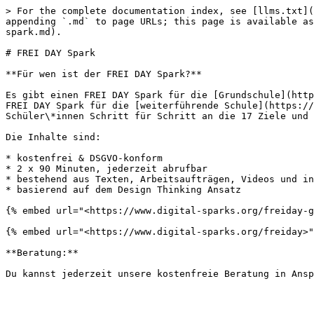
> For the complete documentation index, see [llms.txt](
appending `.md` to page URLs; this page is available as
spark.md).

# FREI DAY Spark

**Für wen ist der FREI DAY Spark?**

Es gibt einen FREI DAY Spark für die [Grundschule](http
FREI DAY Spark für die [weiterführende Schule](https://
Schüler\*innen Schritt für Schritt an die 17 Ziele und 
Die Inhalte sind:

* kostenfrei & DSGVO-konform

* 2 x 90 Minuten, jederzeit abrufbar

* bestehend aus Texten, Arbeitsaufträgen, Videos und in
* basierend auf dem Design Thinking Ansatz

{% embed url="<https://www.digital-sparks.org/freiday-g
{% embed url="<https://www.digital-sparks.org/freiday>"
**Beratung:**
