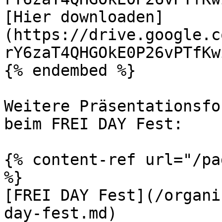
[Hier downloaden]
(https://drive.google.c
rY6zaT4QHGOkE0P26vPTfKw
{% endembed %}

Weitere Präsentationsfo
beim FREI DAY Fest:

{% content-ref url="/pa
%}

[FREI DAY Fest](/organi
day-fest.md)
