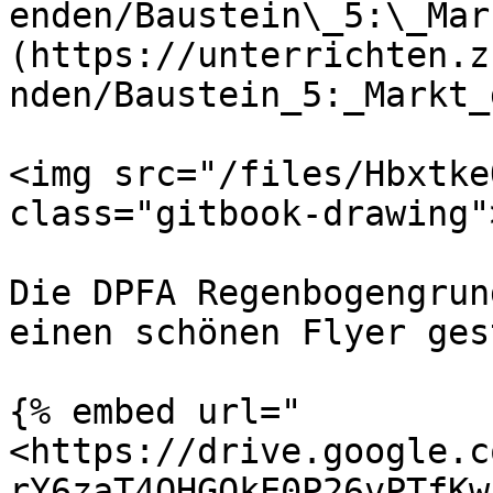
enden/Baustein\_5:\_Mar
(https://unterrichten.z
nden/Baustein_5:_Markt_
<img src="/files/Hbxtke
class="gitbook-drawing">
Die DPFA Regenbogengrun
einen schönen Flyer ges
{% embed url="
<https://drive.google.c
rY6zaT4QHGOkE0P26vPTfKw